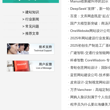
·
Manus收购被叫停的启示
·
DeepSeek“发牌”，新一
> 建站知识
·
百度：文库网盘既是“起点
> 行业新闻
·
国产大模型新突破：商汤
> 常见问题
·
OneWebsite网站设计
> 推荐文章
·
2025年网站建设行业发展
·
2025初创生产制造工厂
·
广建智联-交通行业智能
·
科睿智数 CoreWisdom
·
青蛙创意网站设计：国际
·
蓝哲网站建设公司-技术
·
皮肯设计-定制视觉网站设
·
万齐Vancheer：高端
·
网购人脸识别属于个人信
·
程序员为什么要出海赚美