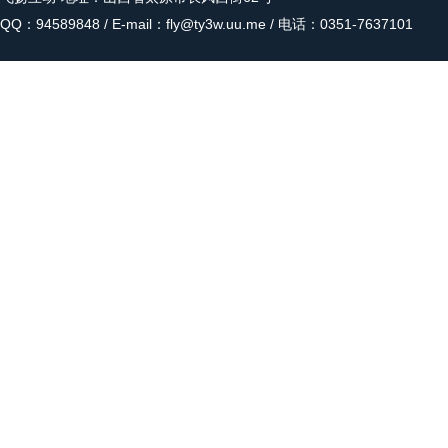
QQ：94589848 / E-mail：fly@ty3w.uu.me / 电话：0351-7637101