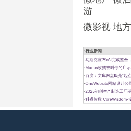
游
微影视 地方
·行业新闻
·
马斯克宣布xAI完成整合，更
·
Manus收购被叫停的启示
·
百度：文库网盘既是“起点
·
OneWebsite网站设
·
2025初创生产制造工
·
科睿智数 CoreWisdo