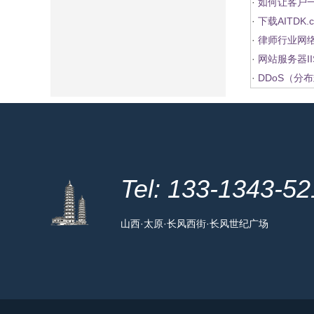
·
如何让客户
·
下载AITDK
·
律师行业网
·
网站服务器I
·
DDoS（分
Tel: 133-1343-5
山西·太原·长风西街·长风世纪广场