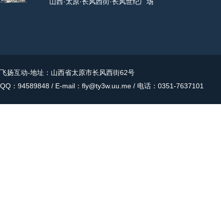
山西·太原·长风西街·长风世纪广场
飞扬互动
-地址：山西省太原市长风西街62号
QQ：94589848 / E-mail：fly@ty3w.uu.me / 电话：0351-7637101