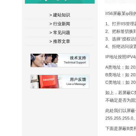
IIS6屏蔽某ip
> 建站知识
> 行业新闻
1、打开IIS管
2、把标签切换到
> 常见问题
3、选择“授权访
> 推荐文章
4、拒绝访问设置
IP地址按照I
A类地址：如 202
B类地址：如 202.
C类地址：如 202.
如上，若屏蔽C类
不确定是否为固
此处我们以屏蔽一
255.255.255.0
下面是屏蔽B类